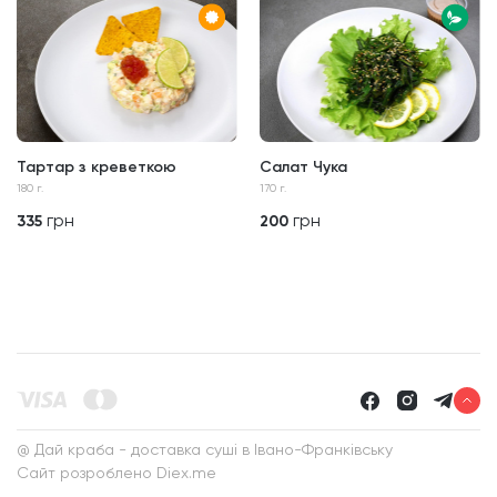
Тартар з креветкою
Салат Чука
180 г.
170 г.
грн
грн
335
200
@ Дай краба - доставка суші в Івано-Франківську
Сайт розроблено
Diex.me