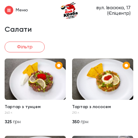
вул. Івасюка, 17
Меню
(Єпіцентр)
Салати
Фільтр
Тартар з тунцем
Тартар з лососем
240 г.
210 г.
грн
грн
325
350