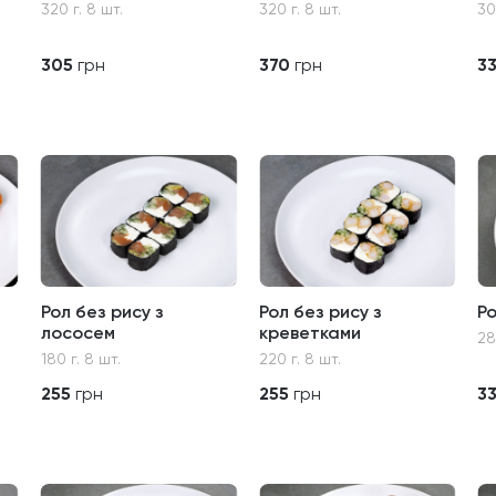
320 г. 8 шт.
320 г. 8 шт.
30
305
грн
370
грн
3
Рол без рису з
Рол без рису з
Ро
лососем
креветками
28
180 г. 8 шт.
220 г. 8 шт.
255
грн
255
грн
3