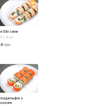
л Ебі сяке
0 г. 8 шт.
40
грн
іладельфія з
ососем