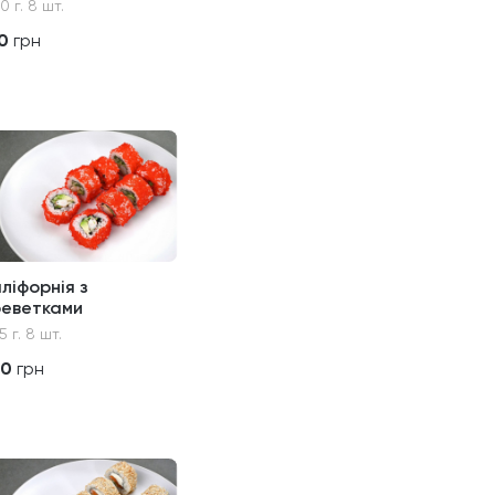
0 г. 8 шт.
0
грн
ліфорнія з
реветками
5 г. 8 шт.
70
грн