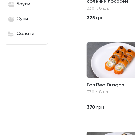
соленим лососем
Боули
330 г. 8 шт.
325
грн
Супи
Салати
Рол Red Dragon
330 г. 8 шт.
370
грн