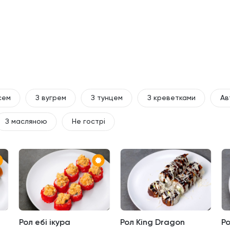
сем
З вугрем
З тунцем
З креветками
Ав
З масляною
Не гострі
Рол ебі ікура
Рол King Dragon
Р