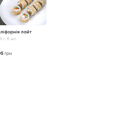
аліфорнія лайт
0 г. 8 шт.
05
грн