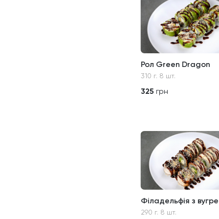
Рол Green Dragon
310 г. 8 шт.
325
грн
Філадельфія з вугр
290 г. 8 шт.