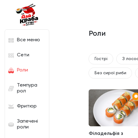
Роли
Все меню
Сети
Гострі
З лосо
Роли
Без сирої риби
Темпура
рол
Фритюр
Запечені
роли
Філадельфія з