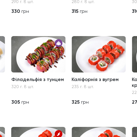
290 г. 8 шт.
280 г. 8 шт.
30
330
грн
315
грн
31
Філадельфія з тунцем
Каліфорнія з вугрем
Ка
к
320 г. 8 шт.
235 г. 8 шт.
22
305
грн
325
грн
2