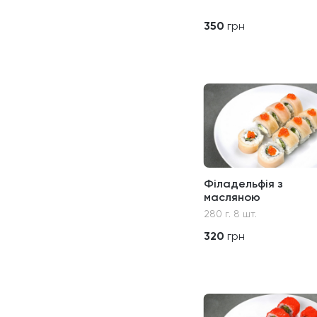
350
грн
Філадельфія з
масляною
280 г. 8 шт.
320
грн