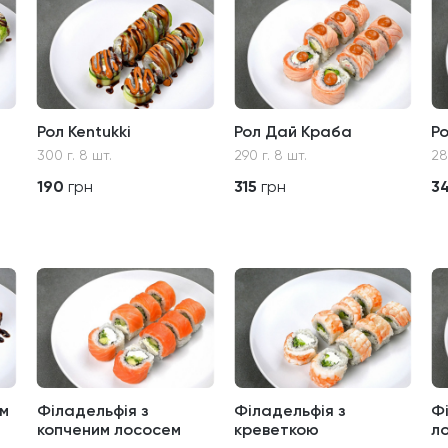
Рол Kentukki
Рол Дай Краба
Ро
300 г. 8 шт.
290 г. 8 шт.
28
190
грн
315
грн
3
ем
Філадельфія з
Філадельфія з
Ф
копченим лососем
креветкою
л