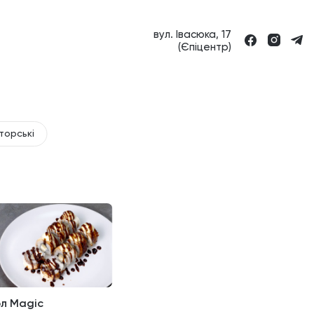
вул. Івасюка, 17
(Єпіцентр)
торські
ол Magic