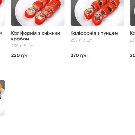
м
Каліфорнія з сніжним
Каліфорнія з тунцем
К
крабом
255 г. 8 шт.
23
230 г. 8 шт.
220
грн
270
грн
2