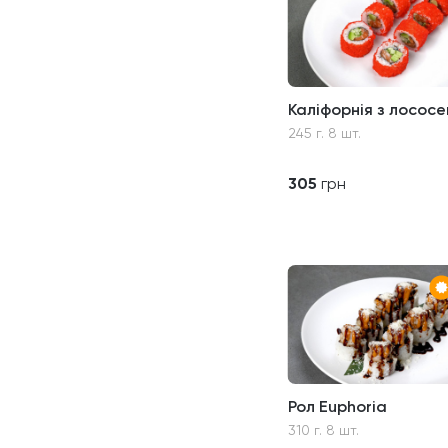
Каліфорнія з лососе
245 г. 8 шт.
305
грн
Рол Euphoria
310 г. 8 шт.