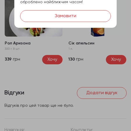
оброблено найближчим часом!
Замовити
Рол Аризона
Сік апельсин
300 г. 8 шт.
1 л.
грн
грн
Хочу
Хочу
339
130
Відгуки
Додати відгук
Відгуків про цей товар ще не було.
Навігація:
Контакти: