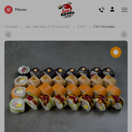
Меню
Головна
вул. Івасюка, 17 (Єпіцентр)
Сети
Сет Окінава