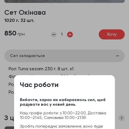
Сет Окінава
1020 г. 32 шт.
850
грн
Хочу
Сет складається
Рол Tuna sezam 230 г. 8 шт. x1
Філадельфія з лососем 300 г. 8 шт. x1
Час роботи
Рол Kentukki 300 г. 8 шт. x1
Рол з смаженим лососем 240 г. 8 шт. x1
Вибачте, зараз ми набираємось сил, щоб
радувати вас у новий день.
Наш графік роботи: з 10:00–22:00, Доставка
З цим часто купують
10:00–21:45, Самовивіз 10:00–21:59.
Зробіть попереднє замовлення, воно буде