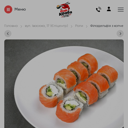
Меню
Головна
вул. Івасюка, 17 (Єпіцентр)
Роли
Філадельфія з копчен