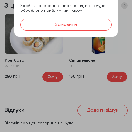
З цим часто купують
Зробіть попереднє замовлення, воно буде
оброблено найближчим часом!
Замовити
Рол Кіото
Сік апельсин
250 г. 8 шт.
1 л.
грн
грн
Хочу
Хочу
250
130
Відгуки
Додати відгук
Відгуків про цей товар ще не було.