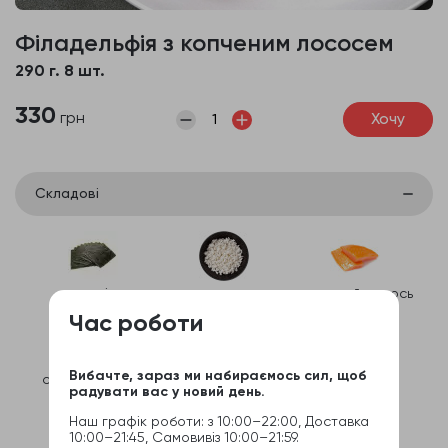
Філадельфія з копченим лососем
290 г. 8 шт.
330
грн
Хочу
Складові
норі
рис
копчений лосось
Час роботи
Вибачте, зараз ми набираємось сил, щоб
сир вершковий
огірок
авокадо
радувати вас у новий день.
Наш графік роботи: з 10:00–22:00, Доставка
10:00–21:45, Самовивіз 10:00–21:59.