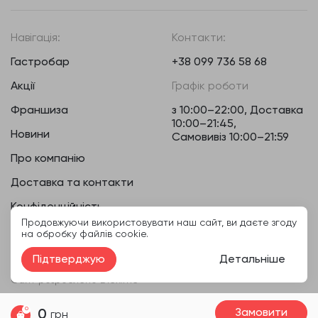
Навігація:
Контакти:
Гастробар
+38 099 736 58 68
Акції
Графік роботи
Франшиза
з 10:00–22:00, Доставка
10:00–21:45,
Новини
Самовивіз 10:00–21:59
Про компанію
Доставка та контакти
Конфіденційність
Продовжуючи використовувати наш сайт, ви даєте згоду
на обробку файлів cookie.
Підтверджую
Детальніше
@ Дай краба - доставка суші в Івано-Франківську
Сайт розроблено
Diex.me
0
Замовити
0
грн