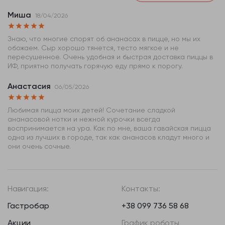
Миша
18/04/2026
Знаю, что многие спорят об ананасах в пицце, но мы их
обожаем. Сыр хорошо тянется, тесто мягкое и не
пересушенное. Очень удобная и быстрая доставка пиццы в
ИФ, приятно получать горячую еду прямо к порогу.
Анастасия
06/05/2026
Любимая пицца моих детей! Сочетание сладкой
ананасовой нотки и нежной курочки всегда
воспринимается на ура. Как по мне, ваша гавайская пицца
одна из лучших в городе, так как ананасов кладут много и
они очень сочные.
Навигация:
Контакты:
Гастробар
+38 099 736 58 68
Акции
График роботы