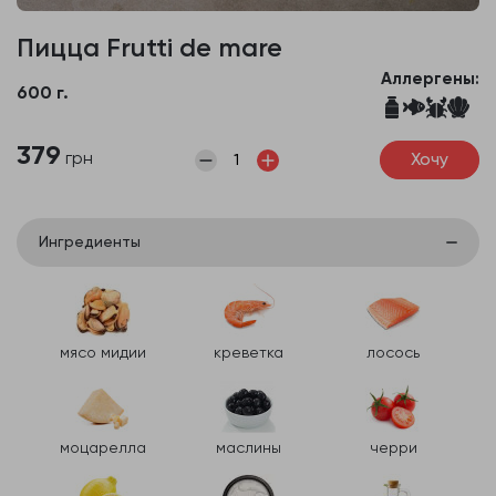
Пицца Frutti de mare
Аллергены:
600 г.
379
грн
Хочу
Ингредиенты
мясо мидии
креветка
лосось
моцарелла
маслины
черри