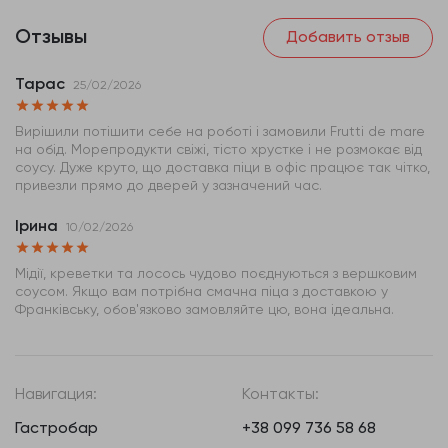
Отзывы
Добавить отзыв
Тарас
25/02/2026
Вирішили потішити себе на роботі і замовили Frutti de mare
на обід. Морепродукти свіжі, тісто хрустке і не розмокає від
соусу. Дуже круто, що доставка піци в офіс працює так чітко,
привезли прямо до дверей у зазначений час.
Ірина
10/02/2026
Мідії, креветки та лосось чудово поєднуються з вершковим
соусом. Якщо вам потрібна смачна піца з доставкою у
Франківську, обов'язково замовляйте цю, вона ідеальна.
Навигация:
Контакты:
Гастробар
+38 099 736 58 68