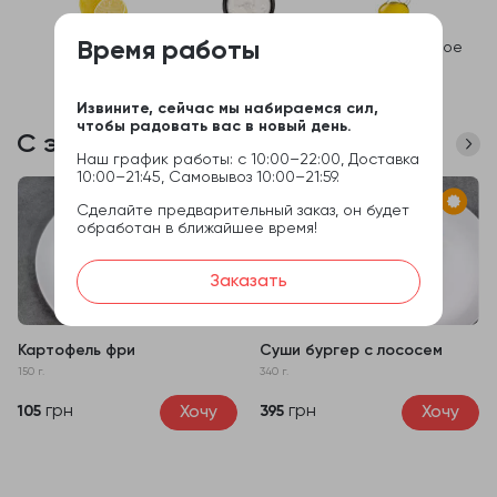
Время работы
лимон
сливочный соус
масло чесночное
Извините, сейчас мы набираемся сил,
чтобы радовать вас в новый день.
С этим часто покупают
Наш график работы: с 10:00–22:00, Доставка
10:00–21:45, Самовывоз 10:00–21:59.
Сделайте предварительный заказ, он будет
обработан в ближайшее время!
Заказать
Картофель фри
Суши бургер с лососем
150 г.
340 г.
грн
грн
Хочу
Хочу
105
395