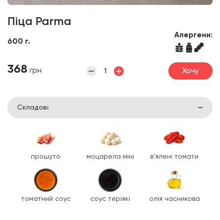
Піца Parma
Алергени:
600 г.
368
грн
Хочу
Складові
прошуто
моцарела міні
в'ялені томати
томатний соус
соус теріякі
олія часникова