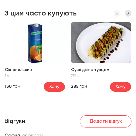
З цим часто купують
Сік апельсин
Суші дог з тунцем
1 л.
370 г.
грн
грн
Хочу
Хочу
130
285
Відгуки
Додати відгук
София
05/05/2026