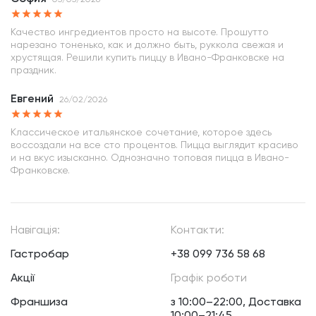
Качество ингредиентов просто на высоте. Прошутто
нарезано тоненько, как и должно быть, руккола свежая и
хрустящая. Решили купить пиццу в Ивано-Франковске на
праздник.
Евгений
26/02/2026
Классическое итальянское сочетание, которое здесь
воссоздали на все сто процентов. Пицца выглядит красиво
и на вкус изысканно. Однозначно топовая пицца в Ивано-
Франковске.
Навігація:
Контакти:
Гастробар
+38 099 736 58 68
Акції
Графік роботи
Франшиза
з 10:00–22:00, Доставка