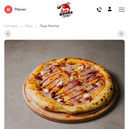
Меню
Головна
Піца
Піца Parma