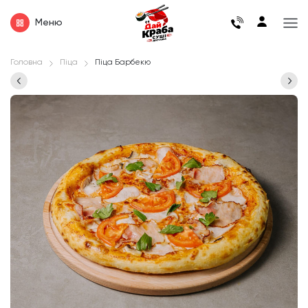
Меню
Головна
Піца
Піца Барбекю