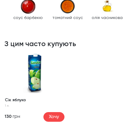
соус барбекю
томатний соус
олія часникова
З цим часто купують
Сік яблуко
1 л.
грн
Хочу
130