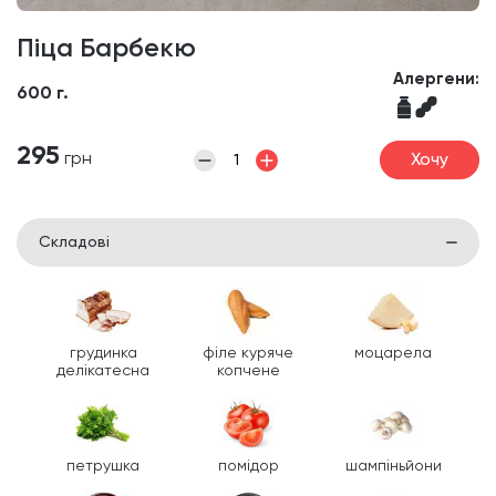
Піца Барбекю
Алергени:
600 г.
295
грн
Хочу
Складові
грудинка
філе куряче
моцарела
делікатесна
копчене
петрушка
помідор
шампіньйони