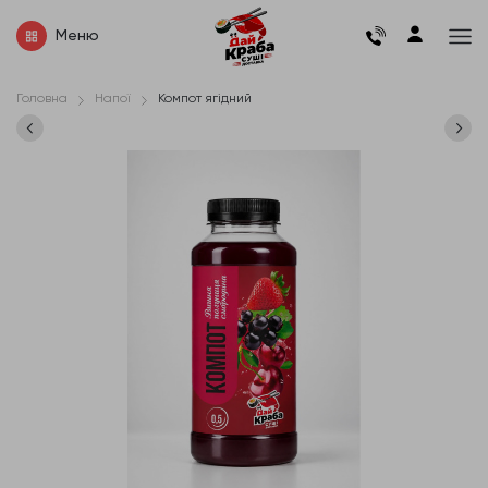
Меню
Головна
Напої
Компот ягідний