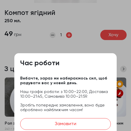
Компот ягідний
250 мл.
49
грн
Хочу
Час роботи
З цим часто купують
Вибачте, зараз ми набираємось сил, щоб
радувати вас у новий день.
Наш графік роботи: з 10:00–22:00, Доставка
10:00–21:45, Самовивіз 10:00–21:59.
Зробіть попереднє замовлення, воно буде
оброблено найближчим часом!
Рол з смаженим лососем
Запечений рол з смаженим
Замовити
тунцем
240 г. 8 шт.